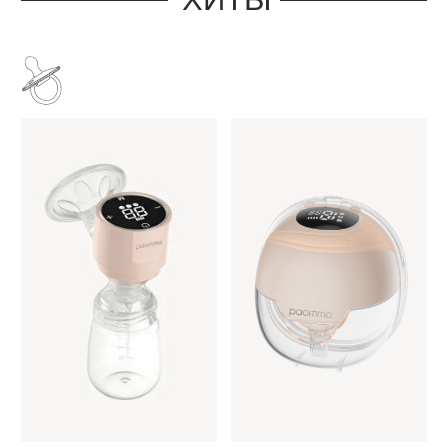
Молокоотсос
Бионический
электрический
молокоотсос
4 400 руб
2 400 руб
купить прямо сейчас
купить прямо сейчас
Стеклянная
Набор латексных