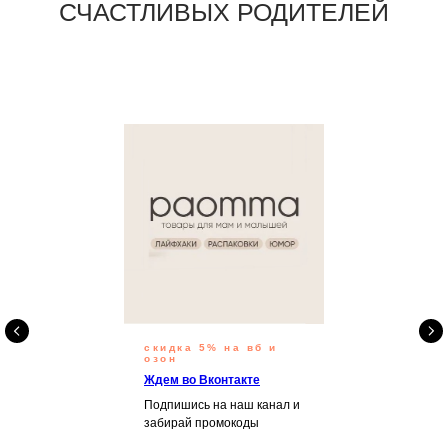
Продукция
Бутылочки и молокоотсосы
Пустышки
Поильники
Прорезыватели
Держатели для пустышки
Контейнеры для смеси
Подарочные наборы
Покупателям
Вопросы - ответы
скидка 5% на вб и
Доставка и оплата
озон
Ждем во Вконтакте
Оферта
Подпишись на наш канал и
Гарантия
забирай промокоды
Советы от экспертов