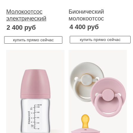
бутылочка
пустышек
Zephyr
180 мл
240 мл
S
M
ТОВАРЫ ДЛЯ
НОВОРОЖДЕННЫХ
Бутылочки
для кормления